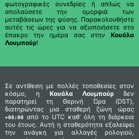
φωτογραφικές συνεδρίες ή απλώς να
απολαύσετε την ομορφιά των
μεταβάσεων της φύσης. Παρακολουθήστε
αυτές τις ώρες για να αξιοποιήσετε στο
έπακρο την ημέρα σας στην
Κουάλα
Λουμπούρ
!
Σε αντίθεση με πολλές τοποθεσίες στον
κόσμο, η
Κουάλα Λουμπούρ
δεν
παρατηρεί τη Θερινή Ώρα (DST),
διατηρώντας μια σταθερή ζώνη ώρας
από το UTC καθ’ όλη τη διάρκεια
+08:00
του έτους. Αυτή η σταθερότητα εξαλείφει
την ανάγκη για αλλαγές ρολογιού,