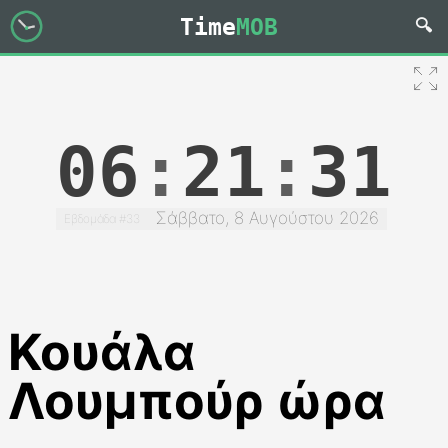
Time
MOB
06
:
21
:
31
Σάββατο, 8 Αυγούστου 2026
Εβδομάδα #33
Κουάλα
Λουμπούρ ώρα