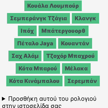
Κουάλα Λουμπούρ
Σεμπεράνγκ Τζάγια
Κλανγκ
Ιπόχ
Μπάτεργουορθ
Πέταλο Jaya
Κουαντάν
Σαχ Αλάμ
Τζοχόρ Μπαχρού
Κότα Μπαρού
Μέλακα
Κότα Κινάμπαλου
Σερεμπάν
Προσθήκη αυτού του ρολογιού
στην ιστοσελίδα σας