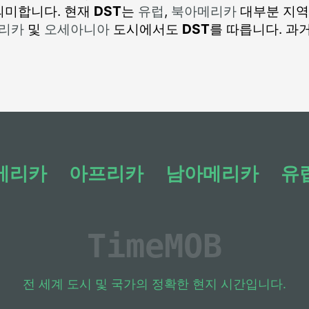
의미합니다. 현재
DST
는
유럽
,
북아메리카
대부분 지역
리카
및
오세아니아
도시에서도
DST
를 따릅니다. 과
메리카
아프리카
남아메리카
유
Time
MOB
전 세계 도시 및 국가의 정확한 현지 시간입니다.