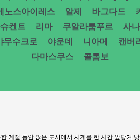
에노스아이레스
알제
바그다드
타슈켄트
리마
쿠알라룸푸르
사나
야무수크로
야운데
니아메
캔버
다마스쿠스
콜롬보
e은 따뜻한 계절 동안 많은 도시에서 시계를 한 시간 앞당