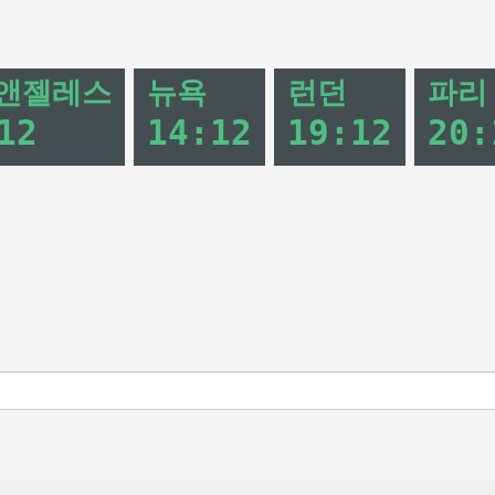
앤젤레스
뉴욕
런던
파리
12
14
:
12
19
:
12
20
: