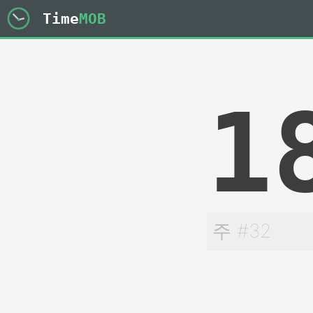
Time
MOB
1
주 #32