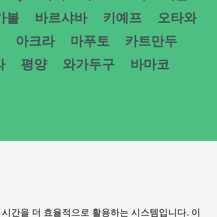
카불
바르샤바
키예프
오타와
아크라
마푸토
카트만두
라
평양
와가두구
바마코
겨 낮 시간을 더 효율적으로 활용하는 시스템입니다. 이