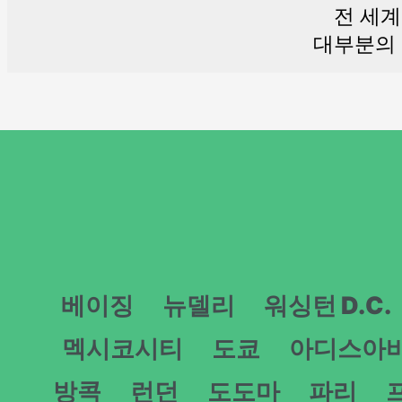
전 세계
대부분의 
베이징
뉴델리
워싱턴 D.C.
멕시코시티
도쿄
아디스아
방콕
런던
도도마
파리