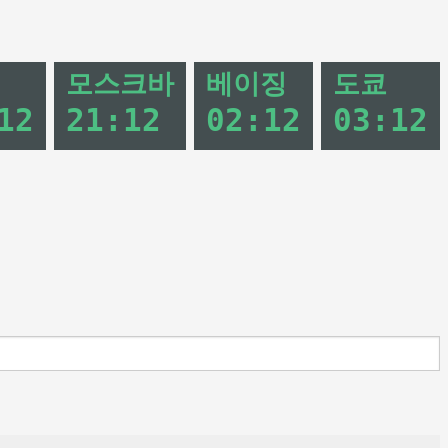
모스크바
베이징
도쿄
12
21
:
12
02
:
12
03
:
12