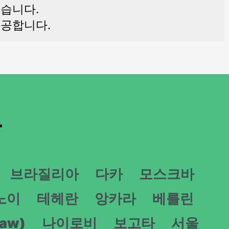
셨습니다.
제공합니다.
간
브라질리아
다카
모스크바
노이
테헤란
앙카라
베를린
Taw)
나이로비
보고타
서울