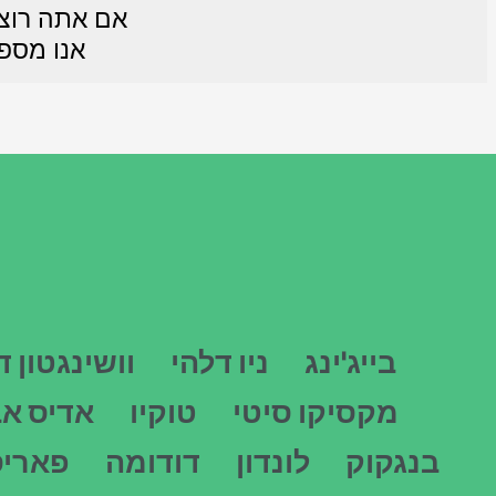
אם אתה רוצה
אנו מספק
בייג'ינג
ניו דלהי
וושינגטון ד
מקסיקו סיטי
טוקיו
אדיס א
בנגקוק
לונדון
דודומה
פאריס