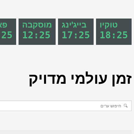
טוקיו
בייג'ינג
מוסקבה
פא
:
25
12
:
25
17
:
25
18
:
25
זמן עולמי מדויק