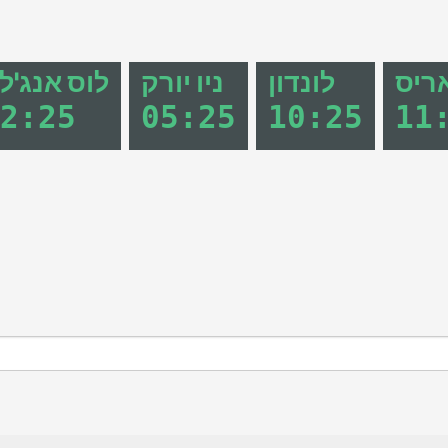
ריס
לונדון
ניו יורק
לוס אנג'ל
2
:
25
05
:
25
10
:
25
11