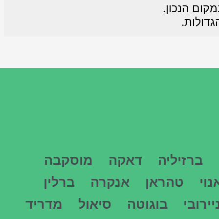
קום הנכון.
גדולות.
ברזיליה
דאקה
מוסקבה
נוי
טהראן
אנקרה
ברלין
יירובי
בוגוטה
סיאול
מדריד