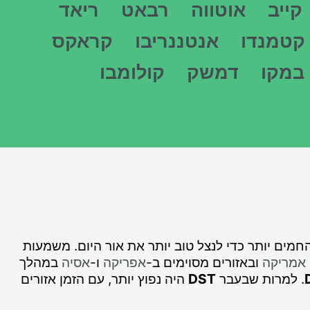
קייב
אוטווה
רבאט
ריאד
קטמנדו
אנטננריבו
קראקס
במקו
דמשק
קולומבו
 בחודשים החמים יותר כדי לנצל טוב יותר את אור היום. משמעות
 אמריקה
ובאזורים מסוימים ב-
אפריקה
ו-
אסיה
במהלך
. למרות שבעבר
DST
היה נפוץ יותר, עם הזמן אזורים