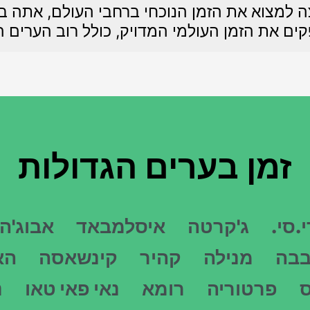
 למצוא את הזמן הנוכחי ברחבי העולם, אתה במ
ים את הזמן העולמי המדויק, כולל רוב הערים ה
זמן בערים הגדולות
י.סי.
ג'קרטה
איסלמבאד
אבוג'ה
בבה
מנילה
קהיר
קינשאסה
הא
פרטוריה
רומא
נאי פאי טאו
נ