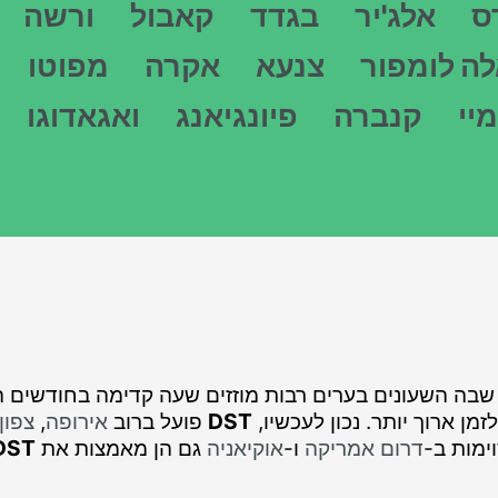
ס
אלג'יר
בגדד
קאבול
ורשה
לה לומפור
צנעא
אקרה
מפוטו
יי
קנברה
פיונגיאנג
ואגאדוגו
summer time, הוא שיטה שבה השעונים בערים רבות מוזזים שעה קדימה
ן ארוך יותר. נכון לעכשיו,
DST
פועל ברוב
אירופה
,
צפון
ימות ב-
דרום אמריקה
ו-
אוקיאניה
גם הן מאמצות את
DST