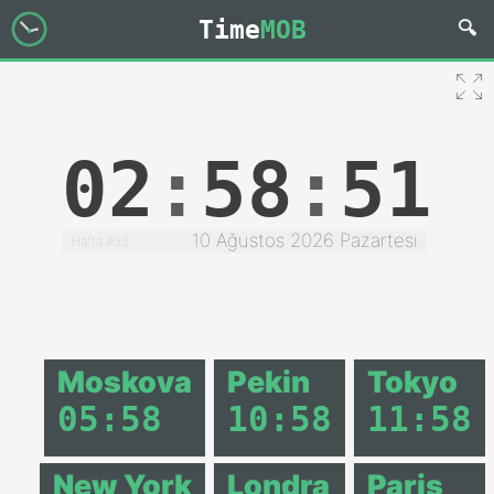
Time
MOB
02
:
58
:
51
10 Ağustos 2026 Pazartesi
Hafta #33
Moskova
Pekin
Tokyo
05
:
58
10
:
58
11
:
58
New York
Londra
Paris