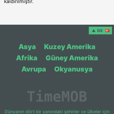
kaldırılmıştır.
Dil
Asya
Kuzey Amerika
Afrika
Güney Amerika
Avrupa
Okyanusya
Time
MOB
Dünyanın dört bir yanındaki şehirler ve ülkeler için