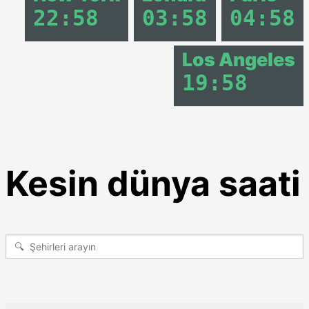
22
:
58
03
:
58
04
:
58
Los Angeles
19
:
58
Kesin dünya saati