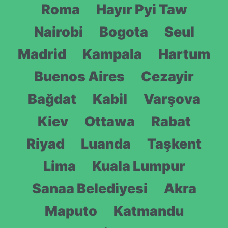
Roma
Hayır Pyi Taw
Nairobi
Bogota
Seul
Madrid
Kampala
Hartum
Buenos Aires
Cezayir
Bağdat
Kabil
Varşova
Kiev
Ottawa
Rabat
Riyad
Luanda
Taşkent
Lima
Kuala Lumpur
Sanaa Belediyesi
Akra
Maputo
Katmandu