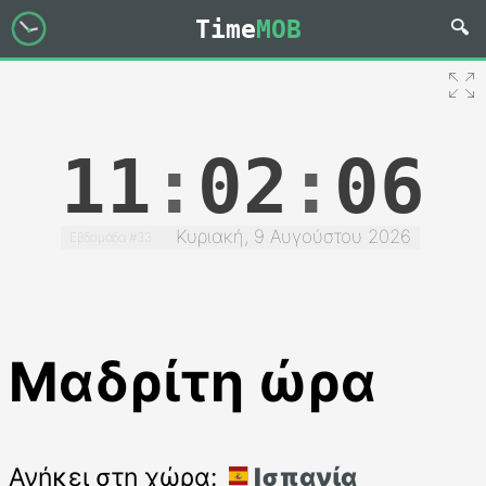
Time
MOB
11
:
02
:
07
Κυριακή, 9 Αυγούστου 2026
Εβδομάδα #33
Μαδρίτη ώρα
Ανήκει στη χώρα:
Ισπανία