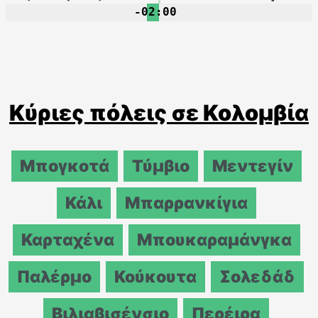
-02:00
Κύριες πόλεις σε Κολομβία
Μπογκοτά
Τύμβιο
Μεντεγίν
Κάλι
Μπαρρανκίγια
Καρταχένα
Μπουκαραμάνγκα
Παλέρμο
Κούκουτα
Σολεδάδ
Βιλιαβισένσιο
Περέιρα