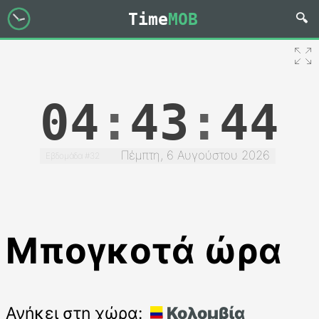
Time
MOB
04
:
43
:
44
Πέμπτη, 6 Αυγούστου 2026
Εβδομάδα #32
Μπογκοτά ώρα
Ανήκει στη χώρα:
Κολομβία