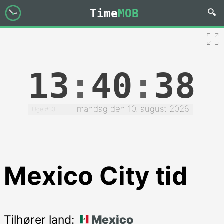
Time
MOB
13
:
40
:
38
mandag den 10. august 2026
Uge #33
Mexico City tid
Tilhører land:
Mexico