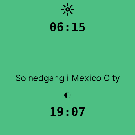
☼
06:15
Solnedgang i Mexico City
◐
19:07