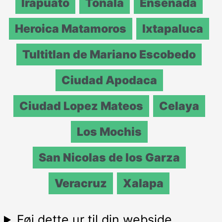
Irapuato
Tonala
Ensenada
Heroica Matamoros
Ixtapaluca
Tultitlan de Mariano Escobedo
Ciudad Apodaca
Ciudad Lopez Mateos
Celaya
Los Mochis
San Nicolas de los Garza
Veracruz
Xalapa
Føj dette ur til din webside