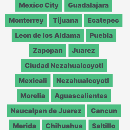
Mexico City
Guadalajara
Monterrey
Tijuana
Ecatepec
Leon de los Aldama
Puebla
Zapopan
Juarez
Ciudad Nezahualcoyotl
Mexicali
Nezahualcoyotl
Morelia
Aguascalientes
Naucalpan de Juarez
Cancun
Merida
Chihuahua
Saltillo