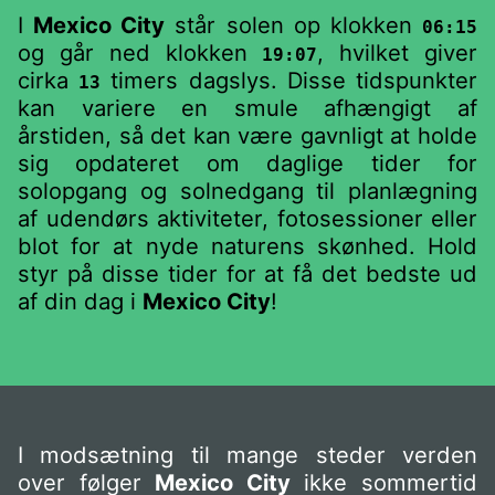
I
Mexico City
står solen op klokken
06:15
og går ned klokken
, hvilket giver
19:07
cirka
timers dagslys. Disse tidspunkter
13
kan variere en smule afhængigt af
årstiden, så det kan være gavnligt at holde
sig opdateret om daglige tider for
solopgang og solnedgang til planlægning
af udendørs aktiviteter, fotosessioner eller
blot for at nyde naturens skønhed. Hold
styr på disse tider for at få det bedste ud
af din dag i
Mexico City
!
I modsætning til mange steder verden
over følger
Mexico City
ikke sommertid