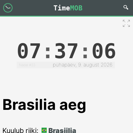
Time
MOB
07
:
37
:
06
pühapäev, 9. august 2026
Nädal #33
Brasilia aeg
Kuulub riiki:
Brasiilia