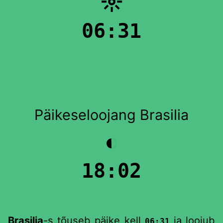
☼
06:31
Päikeseloojang Brasilia
◐
18:02
Brasilia
-s tõuseb päike kell
ja loojub
06:31