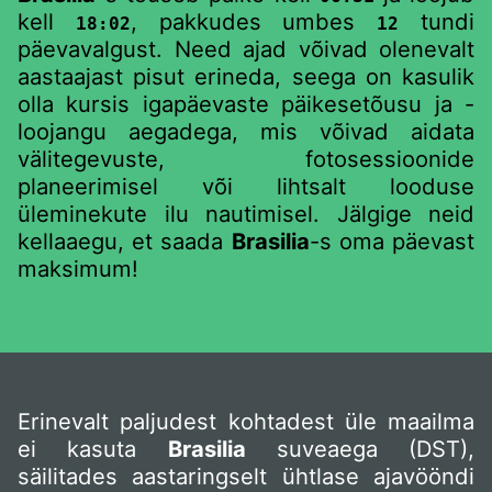
kell
, pakkudes umbes
tundi
18:02
12
päevavalgust. Need ajad võivad olenevalt
aastaajast pisut erineda, seega on kasulik
olla kursis igapäevaste päikesetõusu ja -
loojangu aegadega, mis võivad aidata
välitegevuste, fotosessioonide
planeerimisel või lihtsalt looduse
üleminekute ilu nautimisel. Jälgige neid
kellaaegu, et saada
Brasilia
-s oma päevast
maksimum!
Erinevalt paljudest kohtadest üle maailma
ei kasuta
Brasilia
suveaega (DST),
säilitades aastaringselt ühtlase ajavööndi