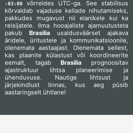
võrreldes UTC-ga. See stabiilsus
-03:00
kõrvaldab vajaduse kellade nihutamiseks,
pakkudes mugavust nii elanikele kui ka
reisijatele. Ilma hooajaliste ajamuutusteta
pakub
Brasilia
usaldusväärset ajakava
äridele, üritustele ja kommunikatsioonile,
olenemata aastaajast. Olenemata sellest,
kas plaanite külastust või koordineerite
eemalt, tagab
Brasilia
prognoositav
ajastruktuur lihtsa planeerimise ja
ühenduvuse. Nautige lihtsust ja
järjekindlust linnas, kus aeg püsib
aastaringselt ühtlane!