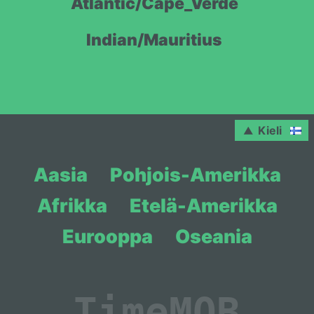
Atlantic/Cape_Verde
Indian/Mauritius
Kieli
Aasia
Pohjois-Amerikka
Afrikka
Etelä-Amerikka
Eurooppa
Oseania
Time
MOB