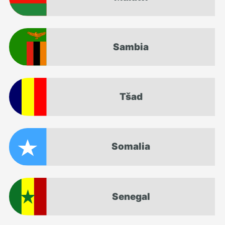
Sambia
Tšad
Somalia
Senegal