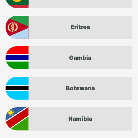
Eritrea
Gambia
Botswana
Namibia