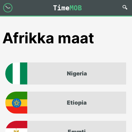
Time
MOB
Afrikka maat
Nigeria
Etiopia
Egypti