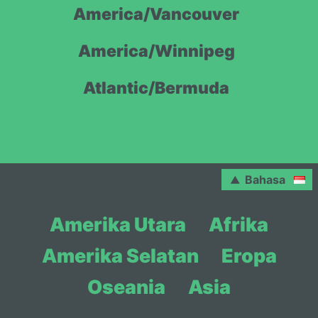
America/Vancouver
America/Winnipeg
Atlantic/Bermuda
Bahasa
Amerika Utara
Afrika
Amerika Selatan
Eropa
Oseania
Asia