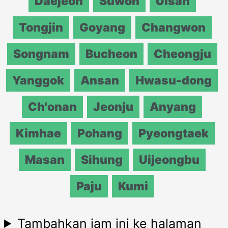
Daejeon
Suwon
Ulsan
Tongjin
Goyang
Changwon
Songnam
Bucheon
Cheongju
Yanggok
Ansan
Hwasu-dong
Ch'onan
Jeonju
Anyang
Kimhae
Pohang
Pyeongtaek
Masan
Sihung
Uijeongbu
Paju
Kumi
Tambahkan jam ini ke halaman