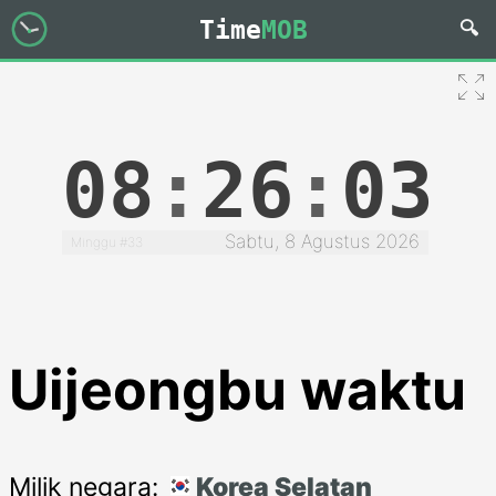
Time
MOB
08
:
26
:
03
Sabtu, 8 Agustus 2026
Minggu #33
Uijeongbu waktu
Milik negara:
Korea Selatan