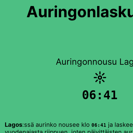
Auringonlasku
Auringonnousu La
☼
06:41
Lagos
:ssä aurinko nousee klo
ja laskee
06:41
vuodenajasta riippuen, joten päivittäisten au