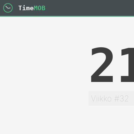
Time
MOB
2
Viikko #32