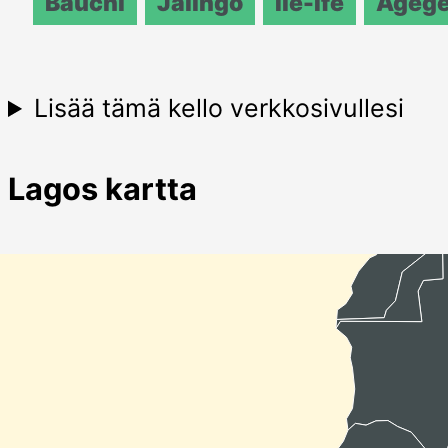
Bauchi
Jalingo
Ile-Ife
Ageg
Lisää tämä kello verkkosivullesi
Lagos kartta