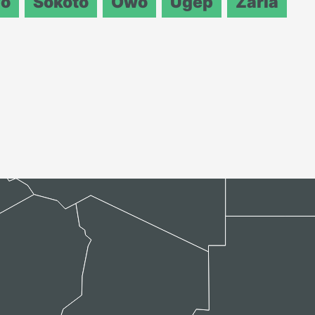
o
Sokoto
Owo
Ugep
Zaria