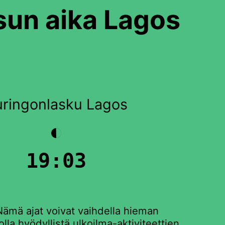
sun aika Lagos
ringonlasku Lagos
◐
19:03
Nämä ajat voivat vaihdella hieman
la hyödyllistä ulkoilma-aktiviteettien,