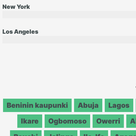
New York
Los Angeles
Beninin kaupunki
Abuja
Lagos
Ikare
Ogbomoso
Owerri
A