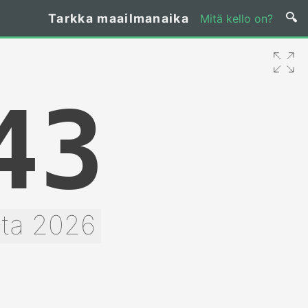
Tarkka maailmanaika
Mitä kello on?
44
uta 2026