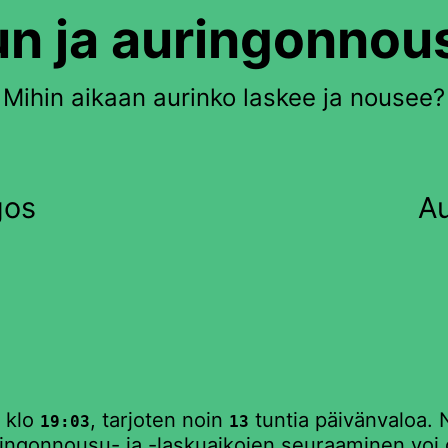
n ja auringonnou
Mihin aikaan aurinko laskee ja nousee?
gos
Au
 klo
, tarjoten noin
tuntia päivänvaloa. 
19:03
13
ringonnousu- ja -laskuaikojen seuraaminen voi ol