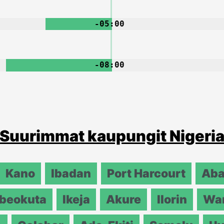
-05:00
-08:00
Suurimmat kaupungit Nigeri
Kano
Ibadan
Port Harcourt
Ab
beokuta
Ikeja
Akure
Ilorin
War