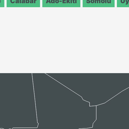
e
Calabar
Ado-Ekiti
Somolu
Uy