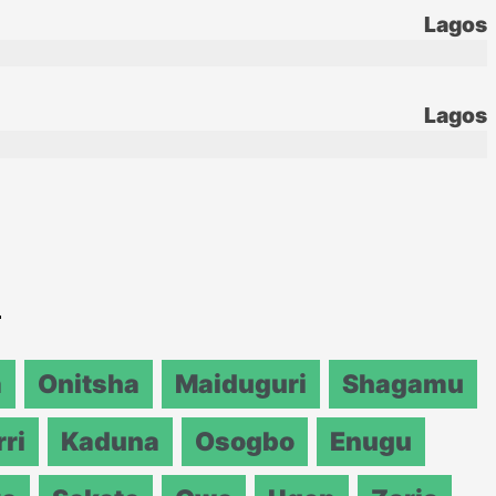
Lagos
Lagos
a
a
Onitsha
Maiduguri
Shagamu
ri
Kaduna
Osogbo
Enugu