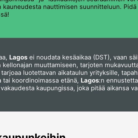
en kauneudesta nauttimisen suunnitteluun. Pi
ssä!
aa,
Lagos
ei noudata kesäaikaa (DST), vaan sä
ellonajan muuttamiseen, tarjoten mukavuutta nii
tarjoaa luotettavan aikataulun yrityksille, tapa
ua tai koordinoimassa etänä,
Lagos
:n ennustetta
 vakaudesta kaupungissa, joka pitää aikansa v
 kaupunkeihin