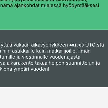
dä nämä ajankohdat mielessä hyödyntääksesi
ilyttää vakaan aikavyöhykkeen
UTC:sta
+01:00
n asukkaille kuin matkailijoille. Ilman
htumille ja viestinnälle vuodenajasta
va aikarakente takaa helpon suunnittelun ja
akiona ympäri vuoden!