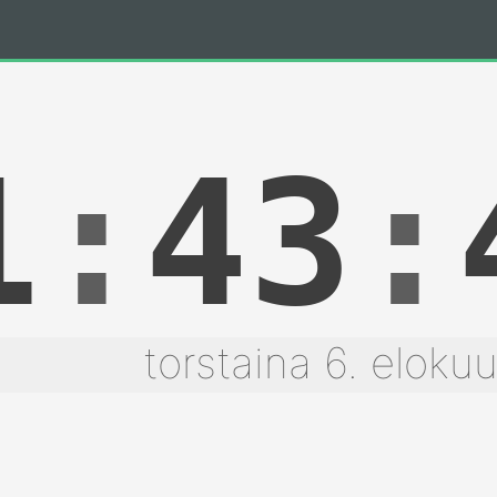
1
:
43
:
torstaina 6. eloku