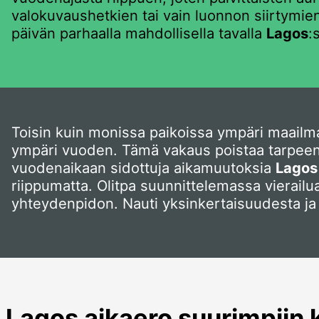
valokuvaushetkien tai vain luonnon siirtymi
päivän parhaalla mahdollisella tavalla
Lagos
:
Toisin kuin monissa paikoissa ympäri maailm
ympäri vuoden. Tämä vakaus poistaa tarpeen k
vuodenaikaan sidottuja aikamuutoksia
Lagos
riippumatta. Olitpa suunnittelemassa vierail
yhteydenpidon. Nauti yksinkertaisuudesta ja
Lagos aikaero suurimpiin