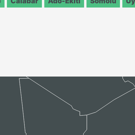
e
Calabar
Ado-Ekiti
Somolu
Uy