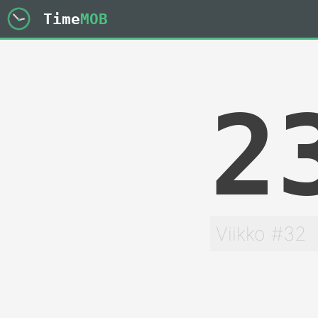
Time
MOB
2
Viikko #32