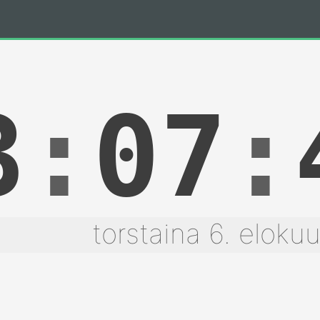
3
:
07
:
torstaina 6. eloku