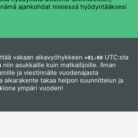
dä nämä ajankohdat mielessä hyödyntääksesi
lyttää vakaan aikavyöhykkeen
UTC:sta
+01:00
n asukkaille kuin matkailijoille. Ilman
umille ja viestinnälle vuodenajasta
a aikarakente takaa helpon suunnittelun ja
akiona ympäri vuoden!