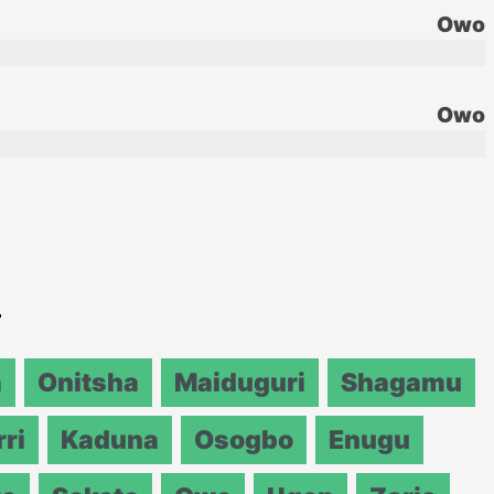
Owo
Owo
a
a
Onitsha
Maiduguri
Shagamu
ri
Kaduna
Osogbo
Enugu