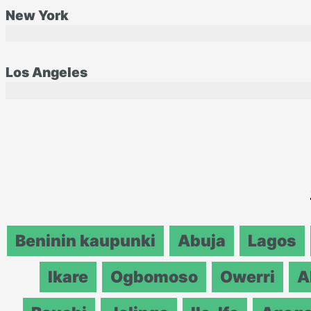
New York
Los Angeles
Beninin kaupunki
Abuja
Lagos
Ikare
Ogbomoso
Owerri
A