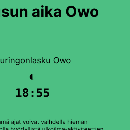
usun aika Owo
uringonlasku Owo
◐
18:55
ämä ajat voivat vaihdella hieman
la hyödyllistä ulkoilma-aktiviteettien,