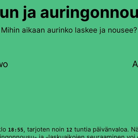
un ja auringonno
Mihin aikaan aurinko laskee ja nousee?
wo
A
klo
, tarjoten noin
tuntia päivänvaloa. N
18:55
12
ringonnousu- ja -laskuaikojen seuraaminen voi ol