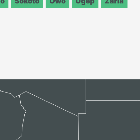
o
Sokoto
Owo
Ugep
Zaria