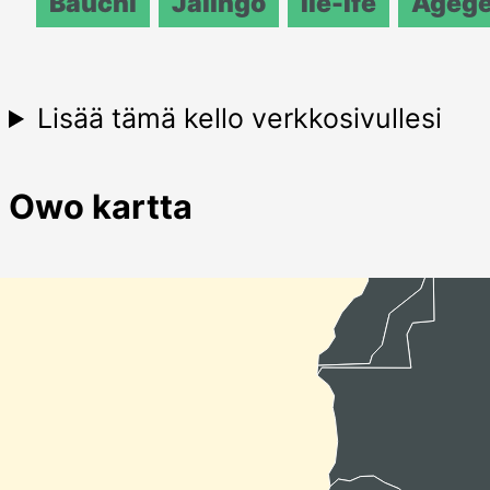
Bauchi
Jalingo
Ile-Ife
Ageg
Lisää tämä kello verkkosivullesi
Owo kartta