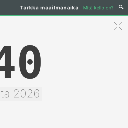
Tarkka maailmanaika
Mitä kello on?
40
uta 2026