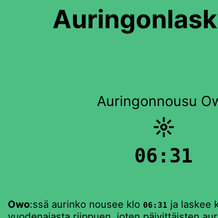
Auringonlask
Auringonnousu O
☼
06:31
Owo
:ssä aurinko nousee klo
ja laskee 
06:31
vuodenajasta riippuen, joten päivittäisten au