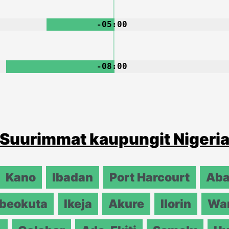
-05:00
-08:00
Suurimmat kaupungit Nigeri
Kano
Ibadan
Port Harcourt
Ab
beokuta
Ikeja
Akure
Ilorin
War