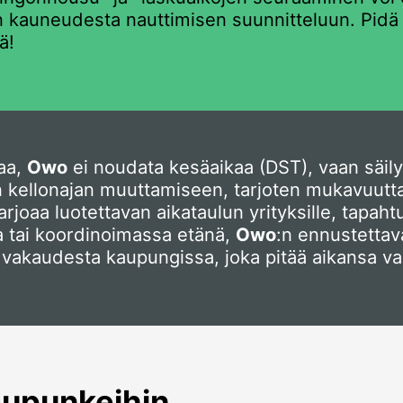
en kauneudesta nauttimisen suunnitteluun. Pi
ä!
aa,
Owo
ei noudata kesäaikaa (DST), vaan säi
ellonajan muuttamiseen, tarjoten mukavuutta nii
arjoaa luotettavan aikataulun yrityksille, tapaht
ua tai koordinoimassa etänä,
Owo
:n ennustettav
 vakaudesta kaupungissa, joka pitää aikansa v
aupunkeihin