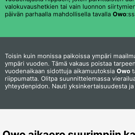
valokuvaushetkien tai vain luonnon siirtymi
päivän parhaalla mahdollisella tavalla
Owo
:ss
Toisin kuin monissa paikoissa ympäri maailm
ympäri vuoden. Tämä vakaus poistaa tarpeen k
vuodenaikaan sidottuja aikamuutoksia
Owo
t
riippumatta. Olitpa suunnittelemassa vierail
yhteydenpidon. Nauti yksinkertaisuudesta ja
Owo aikaero suurimpiin k